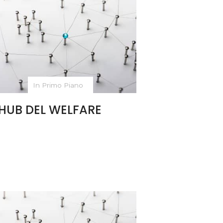
In Primo Piano
’HUB DEL WELFARE