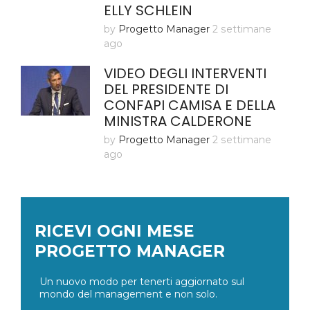
ELLY SCHLEIN
by
Progetto Manager
2 settimane
ago
VIDEO DEGLI INTERVENTI
DEL PRESIDENTE DI
CONFAPI CAMISA E DELLA
MINISTRA CALDERONE
by
Progetto Manager
2 settimane
ago
RICEVI OGNI MESE
PROGETTO MANAGER
Un nuovo modo per tenerti aggiornato sul
mondo del management e non solo.