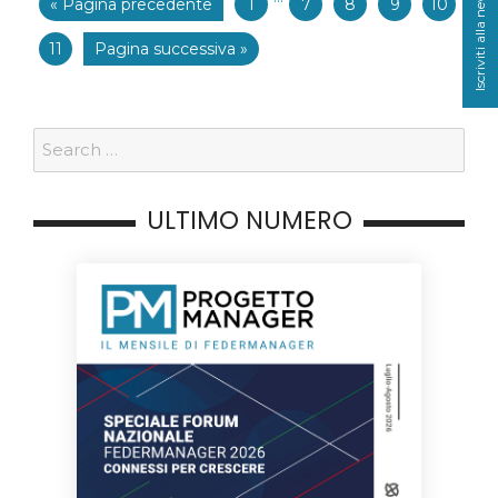
Iscriviti alla newsletter
« Pagina precedente
1
7
8
9
10
11
Pagina successiva »
ULTIMO NUMERO