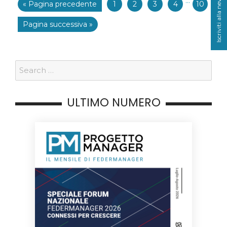
Iscriviti alla newsletter
···
« Pagina precedente
1
2
3
4
10
Pagina successiva »
ULTIMO NUMERO