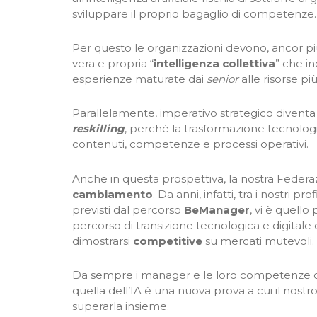
sviluppare il proprio bagaglio di competenze.
Per questo le organizzazioni devono, ancor più
vera e propria “
intelligenza collettiva
” che in
esperienze maturate dai
senior
alle risorse più
Parallelamente, imperativo strategico diventa
reskilling
, perché la trasformazione tecnologi
contenuti, competenze e processi operativi.
Anche in questa prospettiva, la nostra Federaz
cambiamento
. Da anni, infatti, tra i nostri 
previsti dal percorso
BeManager
, vi è quello
percorso di transizione tecnologica e digitale d
dimostrarsi
competitive
su mercati mutevoli.
Da sempre i manager e le loro competenze c
quella dell’IA è una nuova prova a cui il nost
superarla insieme.