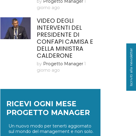
by
Progetto Manager
1
giorno ago
VIDEO DEGLI
INTERVENTI DEL
PRESIDENTE DI
CONFAPI CAMISA E
DELLA MINISTRA
Iscriviti alla newsletter
CALDERONE
by
Progetto Manager
1
giorno ago
RICEVI OGNI MESE
PROGETTO MANAGER
Un nuovo modo per tenerti aggiornato
sul mondo del management e non solo.