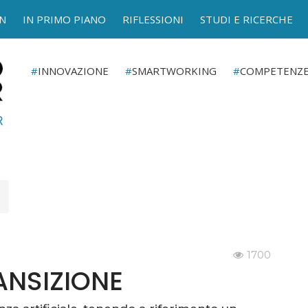
N
IN PRIMO PIANO
RIFLESSIONI
STUDI E RICERCHE
INNOVAZIONE
SMARTWORKING
COMPETENZ
1700
ANSIZIONE