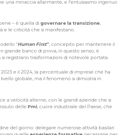
ome una minaccia allarmante, e l’entusiasmo ingenuo
bene – è quella di
governare la transizione
,
e le criticità che si manifestano.
odello “
Human First
”
, concepito per mantenere il
n grande banco di prova, in questo senso, è
si registrano trasformazioni di notevole portata.
 il 2023 e il 2024, la percentuale di imprese che ha
livello globale, ma il fenomeno si dimostra in
ce a velocità alterne, con le grandi aziende che si
tessuto delle
Pmi
, cuore industriale del Paese, che
rdine del giorno: delegare numerose attività basilari
 giovani quelle
esperienze formative
necessarie per