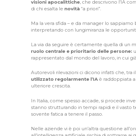
visioni apocalittiche
, che descrivono l’IA c
di chi esalta le
novità
“a priori”.
Ma la vera sfida – e da manager lo sappiamo 
interpretando con lungimiranza le opportunità 
La via da seguire è certamente quella di un m
ruolo centrale e prioritario delle persone:
u
rappresentato dal mondo del lavoro, in cui già 
Autorevoli rilevazioni ci dicono infatti che, tra
utilizzato regolarmente l’IA
è raddoppiata a 
ulteriore crescita.
In Italia, come spesso accade, si procede inve
stanno strutturando in tempi rapidi e il vasto 
sovente fatica a tenere il passo.
Nelle aziende vi è poi un’altra questione all’o
all’intelligenza artificiale rischia di sottrarre ai