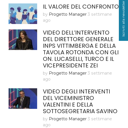
Iscriviti alla newsletter
IL VALORE DEL CONFRONTO
by
Progetto Manager
3 settimane
ago
VIDEO DELL’INTERVENTO
DEL DIRETTORE GENERALE
INPS VITTIMBERGA E DELLA
TAVOLA ROTONDA CON GLI
ON. LUCASELLI, TURCO E IL
VICEPRESIDENTE ZEI
by
Progetto Manager
3 settimane
ago
VIDEO DEGLI INTERVENTI
DEL VICEMINISTRO
VALENTINI E DELLA
SOTTOSEGRETARIA SAVINO
by
Progetto Manager
3 settimane
ago