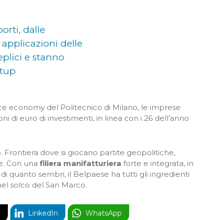
orti, dalle
 applicazioni delle
plici e stanno
rtup
ace economy del Politecnico di Milano, le imprese
i di euro di investimenti, in linea con i 26 dell’anno
. Frontiera dove si giocano partite geopolitiche,
he. Con una
filiera manifatturiera
forte e integrata, in
 di quanto sembri, il Belpaese ha tutti gli ingredienti
 nel solco del San Marco.
r
LinkedIn
WhatsApp