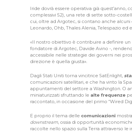
Iride dovrà essere operativa già quest’anno, 
complessivi 52), una rete di sette sotto-costell
cui, oltre ad Argotec, si contano anche alcuni
Leonardo, Ohb, Thales Alenia, Telespazio ed 
«Il nostro obiettivo è contribuire a definire 
fondatore di Argotec, Davide Avino -, renden
accessibile nelle strategie dei governi nei pross
direzione è quella giusta».
Dagli Stati Uniti torna vincitrice SatEnlight,
sta
comunicazioni satellitari, e che ha vinto la S
appuntamenti del settore a Washington. O ancor
miniaturizzati sfruttando le
alte frequenze
pe
raccontato, in occasione del primo “Wired Digit
E proprio il tema delle
comunicazioni
mostra 
downstream
, ossia di opportunità economiche
raccolte nello spazio sulla Terra attraverso le in