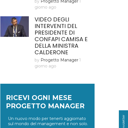
by
Progetto Manager
1
giorno ago
VIDEO DEGLI
INTERVENTI DEL
PRESIDENTE DI
CONFAPI CAMISA E
DELLA MINISTRA
CALDERONE
by
Progetto Manager
1
giorno ago
RICEVI OGNI MESE
PROGETTO MANAGER
Un nuovo modo per tenerti aggiornato
sul mondo del management e non solo.