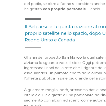
del podio, se oltre all’anno si considera anche la 
ha gestito
con proprio personale
il lancio.
Il Belpaese è la quinta nazione al m
proprio satellite nello spazio, dopo Un
Regno Unito e Canada
Gli anni del progetto
San Marco
(a quel satel
alziamo lo sguardo verso il cielo. Oggi potremm
ingrossano i nodi della rete che il signore dell
assicurandosi un primato che fa della ormai 
l’offerta pubblica iniziale più grande della stor
A guardare meglio, però, attraverso dati e anal
l’Italia c’è. E c’è grazie a una particolare dell’
in
segmento con alcuni adiacenti, come automotiv
industriali.