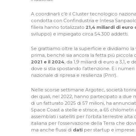
A coordinarli c’è il Cluster tecnologico nazio
condotta con Confindustria e Intesa Sanpaolo,
filiera hanno totalizzato
21,4 miliardi di euro 
sviluppo) e impiegato circa 54.300 addetti.
Se grattiamo oltre la superficie e dividiamo 
prima, benché sia ancora la fetta più piccola d
2021 e il 2024
, da 1,9 miliardi di euro a 3,1, 
dove si stia spostando l’attenzione. E i numeri
nazionale di ripresa e resilienza (Pnrr).
Nelle scorse settimane Argotec, società torines
dei quali, nel 2022, hanno partecipato a due mi
di un fatturato 2025 di 57 milioni, ha annunciat
Space Coast a stelle e strisce, a 65 chilometri
assemblati i satelliti per l’orbita terrestre alta 
italiana per l’osservazione della Terra che dovrà 
ma anche flussi di
dati
per startup e imprese.