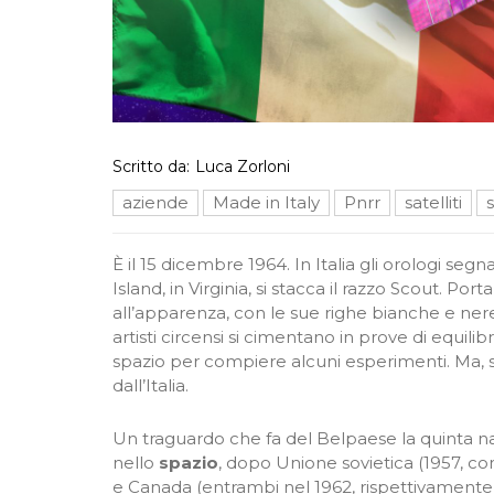
Scritto da:
Luca Zorloni
aziende
Made in Italy
Pnrr
satelliti
È il 15 dicembre 1964. In Italia gli orologi segn
Island, in Virginia, si stacca il razzo Scout. P
all’apparenza, con le sue righe bianche e ner
artisti circensi si cimentano in prove di equilibr
spazio per compiere alcuni esperimenti. Ma, s
dall’Italia.
Un traguardo che fa del Belpaese la quinta na
nello
spazio
, dopo Unione sovietica (1957, con
e Canada (entrambi nel 1962, rispettivamente 