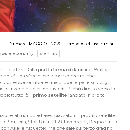
Numero:
MAGGIO – 2026
-
Tempo di lettura:
4
minuti
space economy
start up
ano le 21.24. Dalla
piattaforma di lancio
di Wallops
orta con sé una sfera di circa mezzo metro, che
e, potrebbe sembrare una di quelle palle su cui gli
io, e invece è un dispositivo di 115 chili diretto verso lo
oprattutto, è il
primo satellite
lanciato in orbita
zione al mondo ad aver piazzato un proprio satellite
 lo Sputnik), Stati Uniti (1958, Explorer 1), Regno Unito
con Ariel e Alouette). Ma che sale sul terzo gradino