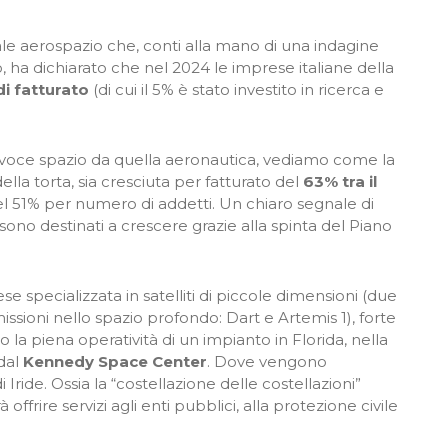
nale aerospazio che, conti alla mano di una indagine
 ha dichiarato che nel 2024 le imprese italiane della
di fatturato
(di cui il 5% è stato investito in ricerca e
la voce spazio da quella aeronautica, vediamo come la
ella torta, sia cresciuta per fatturato del
63% tra il
e del 51% per numero di addetti. Un chiaro segnale di
 sono destinati a crescere grazie alla spinta del Piano
e specializzata in satelliti di piccole dimensioni (due
ssioni nello spazio profondo: Dart e Artemis 1), forte
o la piena operatività di un impianto in Florida, nella
 dal
Kennedy Space Center
. Dove vengono
di Iride. Ossia la “costellazione delle costellazioni”
offrire servizi agli enti pubblici, alla protezione civile