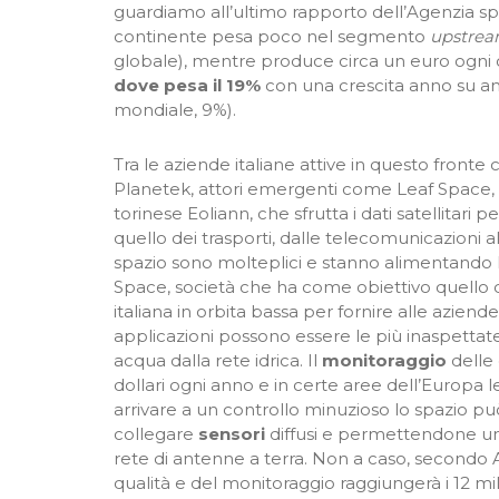
guardiamo all’ultimo rapporto dell’Agenzia sp
continente pesa poco nel segmento
upstre
globale), mentre produce circa un euro ogni 
dove pesa il 19%
con una crescita anno su ann
mondiale, 9%).
Tra le aziende italiane attive in questo fronte 
Planetek, attori emergenti come Leaf Space,
torinese Eoliann, che sfrutta i dati satellitari pe
quello dei trasporti, dalle telecomunicazioni al
spazio sono molteplici e stanno alimentando 
Space, società che ha come obiettivo quello di
italiana in orbita bassa per fornire alle aziende
applicazioni possono essere le più inaspettat
acqua dalla rete idrica. Il
monitoraggio
delle 
dollari ogni anno e in certe aree dell’Europa 
arrivare a un controllo minuzioso lo spazio 
collegare
sensori
diffusi e permettendone un 
rete di antenne a terra. Non a caso, secondo Ap
qualità e del monitoraggio raggiungerà i 12 mili