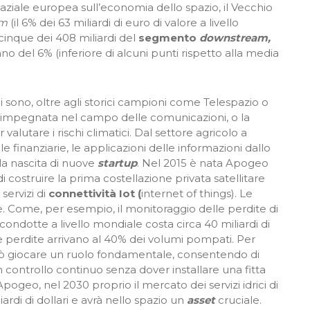
aziale europea sull’economia dello spazio, il Vecchio
am
(il 6% dei 63 miliardi di euro di valore a livello
cinque dei 408 miliardi del
segmento
downstream,
o del 6% (inferiore di alcuni punti rispetto alla media
ci sono, oltre agli storici campioni come Telespazio o
 impegnata nel campo delle comunicazioni, o la
r valutare i rischi climatici. Dal settore agricolo a
le finanziarie, le applicazioni delle informazioni dallo
la nascita di nuove
startup
. Nel 2015 è nata Apogeo
 costruire la prima costellazione privata satellitare
 servizi di
connettività Iot (
internet of things). Le
e. Come, per esempio, il monitoraggio delle perdite di
condotte a livello mondiale costa circa 40 miliardi di
le perdite arrivano al 40% dei volumi pompati. Per
può giocare un ruolo fondamentale, consentendo di
controllo continuo senza dover installare una fitta
ogeo, nel 2030 proprio il mercato dei servizi idrici di
ardi di dollari e avrà nello spazio un
asset
cruciale.