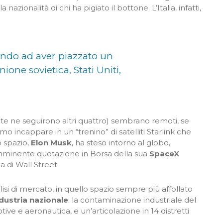
nazionalità di chi ha pigiato il bottone. L’Italia, infatti,
ondo ad aver piazzato un
ione sovietica, Stati Uniti,
lite ne seguirono altri quattro) sembrano remoti, se
o incappare in un “trenino” di satelliti Starlink che
o spazio,
Elon Musk
, ha steso intorno al globo,
imminente quotazione in Borsa della sua
SpaceX
ia di Wall Street.
isi di mercato, in quello spazio sempre più affollato
dustria nazionale
: la contaminazione industriale del
e e aeronautica, e un’articolazione in 14 distretti