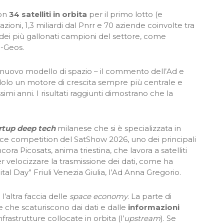
con
34 satelliti in orbita
per il primo lotto (e
azioni, 1,3 miliardi dal Pnrr e 70 aziende coinvolte tra
 dei più gallonati campioni del settore, come
e-Geos.
un nuovo modello di spazio – il commento dell’Ad e
dolo un motore di crescita sempre più centrale e
imi anni. I risultati raggiunti dimostrano che la
rtup deep tech
milanese che si è specializzata in
pace competition del SatShow 2026, uno dei principali
a Picosats, anima triestina, che lavora a satelliti
r velocizzare la trasmissione dei dati, come ha
al Day” Friuli Venezia Giulia, l’Ad Anna Gregorio.
l’altra faccia delle
space economy
. La parte di
 che scaturiscono dai dati e dalle
informazioni
frastrutture collocate in orbita (l’
upstream
). Se