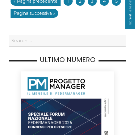
Iscriviti alla newsletter
« Pagina precedente
1
2
3
4
5
Pagina successiva »
ULTIMO NUMERO