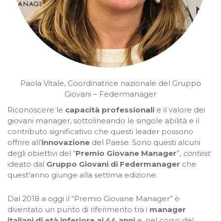
Paola Vitale, Coordinatrice nazionale del Gruppo
Giovani – Federmanager
Riconoscere le
capacità professionali
e il valore dei
giovani manager, sottolineando le singole abilità e il
contributo significativo che questi leader possono
offrire all’
innovazione
del Paese. Sono questi alcuni
degli obiettivi del “
Premio Giovane Manager
”,
contest
ideato dal
Gruppo Giovani di Federmanager
che
quest’anno giunge alla settima edizione.
Dal 2018 a oggi il “Premio Giovane Manager” è
diventato un punto di riferimento tra i
manager
italiani di età inferiore ai 44 anni
e, nel corso del