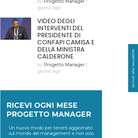
by
Progetto Manager
1
giorno ago
VIDEO DEGLI
INTERVENTI DEL
PRESIDENTE DI
CONFAPI CAMISA E
DELLA MINISTRA
Iscriviti alla newsletter
CALDERONE
by
Progetto Manager
1
giorno ago
RICEVI OGNI MESE
PROGETTO MANAGER
Un nuovo modo per tenerti aggiornato
sul mondo del management e non solo.