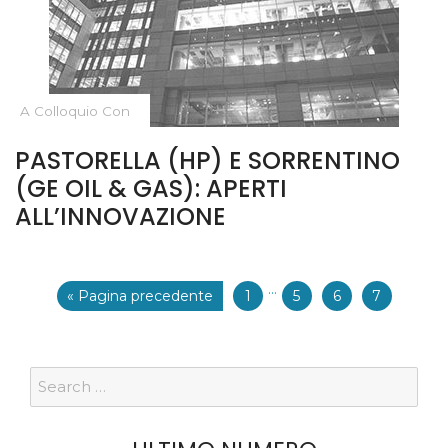
A Colloquio Con
PASTORELLA (HP) E SORRENTINO
(GE OIL & GAS): APERTI
ALL’INNOVAZIONE
···
« Pagina precedente
1
5
6
7