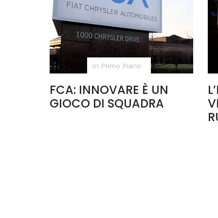
In Primo Piano
FCA: INNOVARE È UN
L
GIOCO DI SQUADRA
V
R