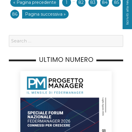
Iscriviti alla newsletter
···
« Pagina precedente
1
82
83
84
85
86
Pagina successiva »
ULTIMO NUMERO