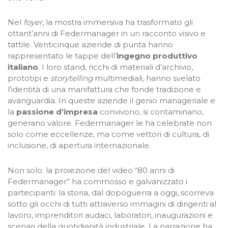
Nel
foyer
, la mostra immersiva ha trasformato gli
ottant’anni di Federmanager in un racconto visivo e
tattile. Venticinque aziende di punta hanno
rappresentato le tappe dell’
ingegno produttivo
italiano
. I loro stand, ricchi di materiali d’archivio,
prototipi e
storytelling
multimediali, hanno svelato
l’identità di una manifattura che fonde tradizione e
avanguardia.​ In queste aziende il genio manageriale e
la
passione d’impresa
convivono, si contaminano,
generano valore. Federmanager le ha celebrate non
solo come eccellenze, ma come vettori di cultura, di
inclusione, di apertura internazionale.​
Non solo: la proiezione del video “80 anni di
Federmanager” ha commosso e galvanizzato i
partecipanti: la storia, dal dopoguerra a oggi, scorreva
sotto gli occhi di tutti attraverso immagini di dirigenti al
lavoro, imprenditori audaci, laboratori, inaugurazioni e
scenari della quotidianità industriale. La narrazione ha