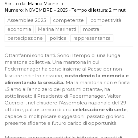
Scritto da:
Marina Marinetti
Numero:
NOVEMBRE – 2025
-
Tempo di lettura:
2
minuti
Assemblea 2025
competenze
competitività
economia
Marina Marinetti
mostra
partecipazione
politica
rappresentanza
Ottant’anni sono tanti. Sono il tempo di una lunga
maratona collettiva. Una maratona in cui
Federmanager ha corso insieme al Paese per non
lasciare indietro nessuno,
custodendo la memoria e
alimentando la crescita.
Ma la maratona non è finita:
«Siamo all’anno zero dei prossimi ottanta», ha
sottolineato il Presidente di Federmanager, Valter
Quercioli, nel chiudere l’Assemblea nazionale del 29
ottobre, palcoscenico di una
celebrazione vibrante
,
capace di moltiplicare suggestioni: passato glorioso,
presente sfidante e futuro carico di opportunità.
Manager, rappresentanti delle istituzioni, esperti di