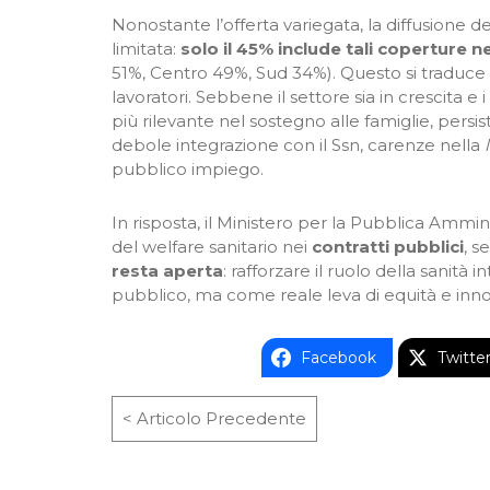
Nonostante l’offerta variegata, la diffusione de
limitata:
solo il 45% include tali coperture ne
51%, Centro 49%, Sud 34%). Questo si traduce 
lavoratori. Sebbene il settore sia in crescita 
più rilevante nel sostegno alle famiglie, persist
debole integrazione con il Ssn, carenze nella
pubblico impiego.
In risposta, il Ministero per la Pubblica Am
del welfare sanitario nei
contratti pubblici
, s
resta aperta
: rafforzare il ruolo della sanit
pubblico, ma come reale leva di equità e inn
Facebook
Twitte
< Articolo Precedente