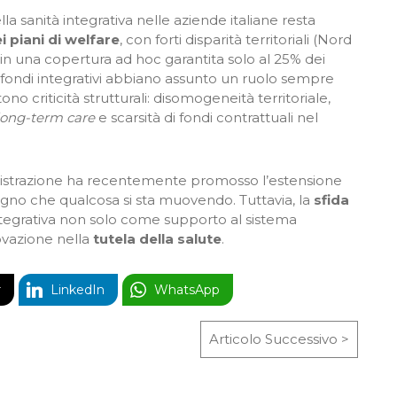
lla sanità integrativa nelle aziende italiane resta
i piani di welfare
, con forti disparità territoriali (Nord
in una copertura ad hoc garantita solo al 25% dei
e i fondi integrativi abbiano assunto un ruolo sempre
ono criticità strutturali: disomogeneità territoriale,
long-term care
e scarsità di fondi contrattuali nel
ministrazione ha recentemente promosso l’estensione
egno che qualcosa si sta muovendo. Tuttavia, la
sfida
à integrativa non solo come supporto al sistema
ovazione nella
tutela della salute
.
r
LinkedIn
WhatsApp
Articolo Successivo >