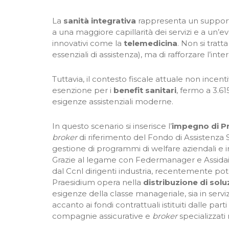
La
sanità integrativa
rappresenta un supporto
a una maggiore capillarità dei servizi e a un’
innovativi come la
telemedicina
. Non si tratt
essenziali di assistenza), ma di rafforzare l’inte
Tuttavia, il contesto fiscale attuale non ince
esenzione per i
benefit sanitari
, fermo a 3.61
esigenze assistenziali moderne.
In questo scenario si inserisce l’
impegno di P
broker
di riferimento del Fondo di Assistenza 
gestione di programmi di welfare aziendali e ind
Grazie al legame con Federmanager e Assidai,
dal Ccnl dirigenti industria, recentemente pote
Praesidium opera nella
distribuzione di solu
esigenze della classe manageriale, sia in serv
accanto ai fondi contrattuali istituiti dalle par
compagnie assicurative e
broker
specializzati 