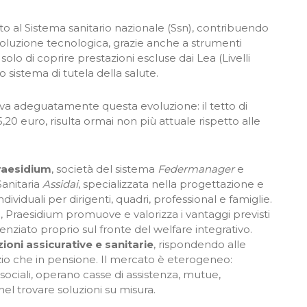
 al Sistema sanitario nazionale (Ssn), contribuendo
evoluzione tecnologica, grazie anche a strumenti
a solo di coprire prestazioni escluse dai Lea (Livelli
ro sistema di tutela della salute.
ntiva adeguatamente questa evoluzione: il tetto di
5,20 euro, risulta ormai non più attuale rispetto alle
raesidium
, società del sistema
Federmanager
e
Sanitaria
Assidai
, specializzata nella progettazione e
ividuali per dirigenti, quadri, professional e famiglie.
 Praesidium promuove e valorizza i vantaggi previsti
nziato proprio sul fronte del welfare integrativo.
zioni assicurative e sanitarie
, rispondendo alle
izio che in pensione. Il mercato è eterogeneo:
ti sociali, operano casse di assistenza, mutue,
nel trovare soluzioni su misura.