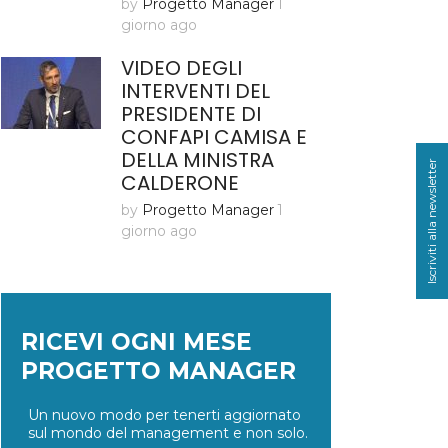
by
Progetto Manager
1
giorno ago
VIDEO DEGLI
INTERVENTI DEL
PRESIDENTE DI
CONFAPI CAMISA E
DELLA MINISTRA
Iscriviti alla newsletter
CALDERONE
by
Progetto Manager
1
giorno ago
RICEVI OGNI MESE
PROGETTO MANAGER
Un nuovo modo per tenerti aggiornato
sul mondo del management e non solo.