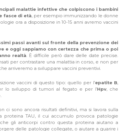
ncipali malattie infettive che colpiscono i bambini
e fasce di età
, per esempio immunizzando le donne
cnologie ora a disposizione in 10-15 anni avremo vaccini
simi passi avanti sul fronte della prevenzione dei
ve e oggi sappiamo con certezza che prima o poi
anno realtà
. È difficile però dare delle date precise.
ensati per contrastare una malattia in corso, e non per
che arriveremo a sviluppare vaccini preventivi.
zione vaccini di questo tipo: quello per l’
epatite B
,
r lo sviluppo di tumori al fegato e per l’
Hpv
, che
.
i sono ancora risultati definitivi, ma si lavora sulla
 la proteina TAU, il cui accumulo provoca patologie
o che gli anticorpi contro questa proteina aiutano a
orgere delle patologie collegate, o aiutare a guarire i