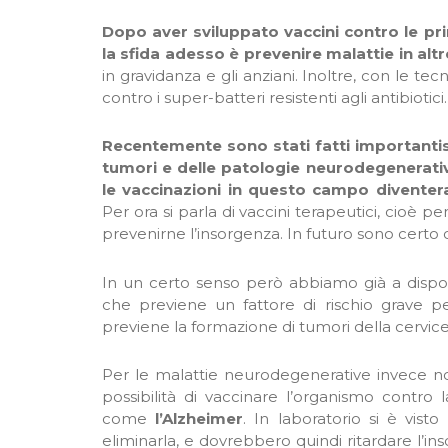
Dopo aver sviluppato vaccini contro le pri
la sfida adesso è prevenire malattie in altr
in gravidanza e gli anziani. Inoltre, con le te
contro i super-batteri resistenti agli antibiotici.
Recentemente sono stati fatti importantis
tumori e delle patologie neurodegenerati
le vaccinazioni in questo campo diventer
Per ora si parla di vaccini terapeutici, cioè p
prevenirne l’insorgenza. In futuro sono certo 
In un certo senso però abbiamo già a disposi
che previene un fattore di rischio grave pe
previene la formazione di tumori della cervice
Per le malattie neurodegenerative invece non c
possibilità di vaccinare l’organismo contro
come
l’Alzheimer
. In laboratorio si è vist
eliminarla, e dovrebbero quindi ritardare l’ins