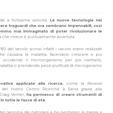
e a fortissima velocità.
Le nuove tecnologie nei
gere traguardi che ora sembrano impensabili, così
emmo mai immaginato di poter rivoluzionare le
 che invece è puntualmente avvenuta.
’80 del secolo scorso infatti i vaccini erano realizzati
a che causava la malattia, facendolo crescere e poi
: uccidendo il microorganismo per poi iniettarlo,
lattia o prendendo pezzi purificati di microganismo
ovative applicate alla ricerca,
come la
Reverse
i del nostro Centro Ricerche a Siena grazie alla
 Craig Venter,
ha permesso di creare strumenti di
in tutte le fasce di età
.
 del genoma dei patogeni e ha permesso la messa a