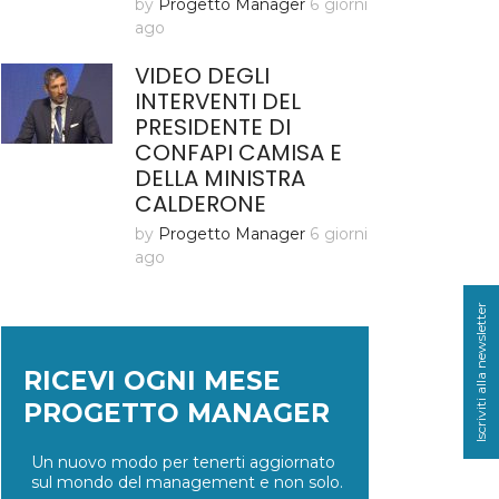
by
Progetto Manager
6 giorni
ago
VIDEO DEGLI
INTERVENTI DEL
PRESIDENTE DI
CONFAPI CAMISA E
DELLA MINISTRA
CALDERONE
by
Progetto Manager
6 giorni
ago
Iscriviti alla newsletter
RICEVI OGNI MESE
PROGETTO MANAGER
Un nuovo modo per tenerti aggiornato
sul mondo del management e non solo.