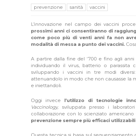
prevenzione
sanità
vaccini
L’innovazione nel campo dei vaccini proced
prossimi anni ci consentiranno di raggiun
come poco più di venti anni fa non avr
modalità di messa a punto dei vaccini.
Cosa
A partire dalla fine del ‘700 e fino agli anni 
individuando il virus, batterio o parassit
sviluppando i vaccini in tre modi diversi
attenuandolo in modo che non causasse la ma
e iniettandoli.
Oggi invece
l’utilizzo di tecnologie inn
Vaccinology,
sviluppata presso i laborator
collaborazione con lo scienziato americano
prevenzione sempre più efficaci utilizzabili 
Questa tecnica si basa sul sequenziamento