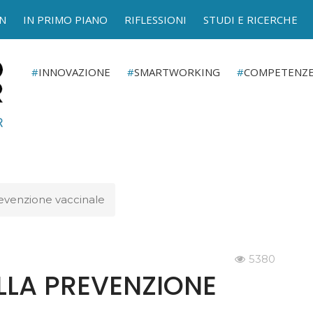
N
IN PRIMO PIANO
RIFLESSIONI
STUDI E RICERCHE
INNOVAZIONE
SMARTWORKING
COMPETENZ
evenzione vaccinale
5380
LLA PREVENZIONE