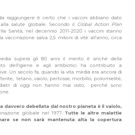
i da raggiungere è certo che i vaccini abbiano dato
alla salute globale. Secondo il
Global Action Plan
lla Sanità, nel decennio 2011-2020 i vaccini stanno
la vaccinazione salva 2,5 milioni di vite all’anno, circa
edia supera gli 80 anni il merito è anche della
o dell’igiene e agli antibiotici ha contribuito a
tive. Un secolo fa, quando la vita media era ancora di
terite, tetano, vaiolo, pertosse, morbillo, poliomielite,
 pediatri di oggi non hanno mai visto, perché sono
one.
ta davvero debellata dal nostro pianeta è il vaiolo,
inazione globale nel 1977.
Tutte le altre malattie
nare se non sarà mantenuta alta la copertura