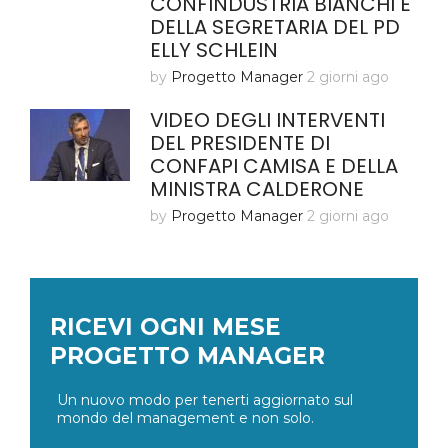
CONFINDUSTRIA BIANCHI E
DELLA SEGRETARIA DEL PD
ELLY SCHLEIN
by
Progetto Manager
2 giorni ago
VIDEO DEGLI INTERVENTI
DEL PRESIDENTE DI
CONFAPI CAMISA E DELLA
MINISTRA CALDERONE
by
Progetto Manager
2 giorni ago
RICEVI OGNI MESE
PROGETTO MANAGER
Un nuovo modo per tenerti aggiornato sul
mondo del management e non solo.