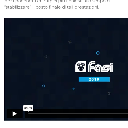
per i pacchetti chirurgici più richiesti allo scopo di
“stabilizzare” il costo finale di tali prestazioni.