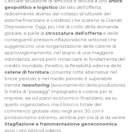
L’attuale situazione di difficoltà è dovuta a uno
shock
geopolitico e logistico
dal lato dell’offerta,
radicalmente diverso dal collasso strutturale del
sistema finanziario e creditizio che scatenò la Grande
Depressione. Oggi, più che di crollo della domanda
globale, si parla di
strozzature dell’offerta
e delle
conseguenti pressioni inflazionistiche settoriali che
suggeriscono una riorganizzazione delle catene di
approvvigionamento, nel segno di una maggiore
ridondanza, senza però minacciare le fondamenta del
credito mondiale. Peraltro, la flessibilità odierna delle
catene di fornitura
consente rotte alternative nel
breve periodo e nel medio periodo è superabile
tramite
nearshoring
(avvicinamento della produzione).
Si tratta di “passaggi” impegnativi e costosi per le
imprese, sia sul piano economico-finanziario, sia su
quello organizzativo, ma il blocco totale del
commercio globale visto negli anni ’30 con il
protezionismo estremo, sembra per ora di là da venire.
Stagflazione e frammentazione geoeconomica
sono i veri pericoli odierni.