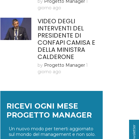
by
Progetto Manager
1
giorno ago
VIDEO DEGLI
INTERVENTI DEL
PRESIDENTE DI
CONFAPI CAMISA E
DELLA MINISTRA
CALDERONE
by
Progetto Manager
1
giorno ago
RICEVI OGNI MESE
PROGETTO MANAGER
Un nuovo modo per tenerti aggiornato
sul mondo del management e non solo.