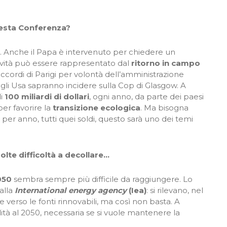
uesta Conferenza?
i. Anche il Papa è intervenuto per chiedere un
vità può essere rappresentato dal
ritorno in campo
 accordi di Parigi per volontà dell’amministrazione
li Usa sapranno incidere sulla Cop di Glasgow. A
di
100 miliardi di dollari
, ogni anno, da parte dei paesi
 per favorire la
transizione ecologica
. Ma bisogna
 per anno, tutti quei soldi, questo sarà uno dei temi
olte difficoltà a decollare…
050
sembra sempre più difficile da raggiungere. Lo
alla
International energy agency
(Iea)
: si rilevano, nel
e verso le fonti rinnovabili, ma così non basta. A
alità al 2050, necessaria se si vuole mantenere la