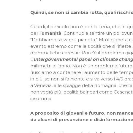
Quindi, se non si cambia rotta, quali rischi
Guardi, il pericolo non è per la Terra, che in
per l’
umanità
. Continuo a sentire un po’ ovunqu
“Dobbiamo salvare il pianeta.” Ma il pianeta ri
evento estremo come la siccità che si riflett
drammatiche carestie. Poi c’è il problema gig
L’
Intergovernmental panel on climate chan
millimetri all’anno. Non è un problema futuro,
riusciamo a contenere l’aumento delle temper
in più, se non si fa niente e si va verso i 4/5 gr
a Venezia, alle spiagge della Romagna, che 
non vedrà più località balneari come Cesenati
insomma.
A proposito di giovani e futuro, non mancan
da alcuni di presunzione e disinformazione