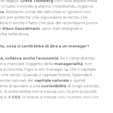
sti ragazzi.
Greta Thunberg
con i suoi appelli invita
he in tutto il mondo si stanno mobilitando, vogliono
ica
. Abbiamo ormai dei dati chiari e i governi non
arli per politiche che rispondano al rischio che
olico anche il fatto che due dei recentissimi premi
e
Klaus Hasselmann
, siano stati assegnati a
lta nella storia.
rte, cosa si sentirebbe di dire a un manager?
te, collassa anche l’economia
. Se il clima diventa
ene a mancare l’oggetto della
managerialità
, non
stra economia. Ogni buon manager sa che il capitale
che rientri. Quando il capitale finisce, l’azienda è
isorse naturali, del
capitale naturale
e quindi
anto di lavorare a una
sostenibilità
di lungo periodo,
e, la sostenibilità non si misura con i buoni propositi,
ti e di
CO2
. In breve, si misura con i numeri, non con