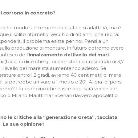
 si corrono in concreto?
 qualche modo si è sempre adattata e si adatterà, ma è
e il solito ritornello, vecchio di 40 anni, che recita:
sponderà, il problema esiste per noi. Pensi a un
e sulla produzione alimentare, in futuro potremo avere
antesco dell’
innalzamento del livello dei mari
.
ge
(Ipcc) ci dice che gli oceani stanno crescendo di 3,7
 il livello del mare sta aumentando adesso. Se
ature entro i 2 gradi, avremo 40 centimetri di mare
adi, si potrebbe arrivare a 1 metro e 20! Allora lei pensi
faremo? Un bambino che nasce oggi sarà vecchio e
co o Milano Marittima? Scenari davvero apocalittici
o le critiche alla “generazione Greta”, tacciata
. La sua opinione?