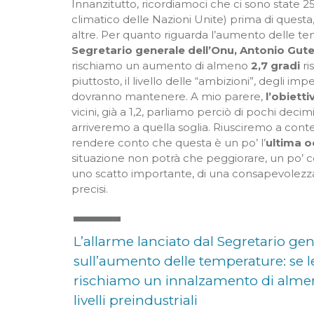
Innanzitutto, ricordiamoci che ci sono state 2
climatico delle Nazioni Unite) prima di quest
altre. Per quanto riguarda l’aumento delle tem
Segretario generale dell’Onu, Antonio Gut
rischiamo un aumento di almeno
2,7 gradi
ri
piuttosto, il livello delle “ambizioni”, degli i
dovranno mantenere. A mio parere,
l’obietti
vicini, già a 1,2, parliamo perciò di pochi dec
arriveremo a quella soglia. Riusciremo a conte
rendere conto che questa è un po’ l’
ultima o
situazione non potrà che peggiorare, un po’
uno scatto importante, di una consapevolez
precisi.
L’allarme lanciato dal Segretario ge
sull’aumento delle temperature: se 
rischiamo un innalzamento di almeno
livelli preindustriali