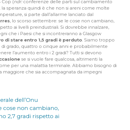
5 Cop (
ndr:
conferenze delle parti sul cambiamento
a, la speranza quindi è che non si areni come molte
perature, si parte dall’allarme lanciato dal
erres
, lo scorso settembre: se le cose non cambiano,
spetto ai livelli preindustriali. Si dovrebbe innalzare,
mpegni che i Paesi che si incontreranno a Glasgow
vo di stare entro 1,5 gradi è perduto
. Siamo troppo
imi di grado, quattro o cinque anni e probabilmente
nere l’aumento entro i 2 gradi? Tutti si devono
ccasione
se si vuole fare qualcosa, altrimenti la
 come per una malattia terminale. Abbiamo bisogno di
za maggiore che sia accompagnata da impegni
nerale dell’Onu
le cose non cambiano,
 2,7 gradi rispetto ai