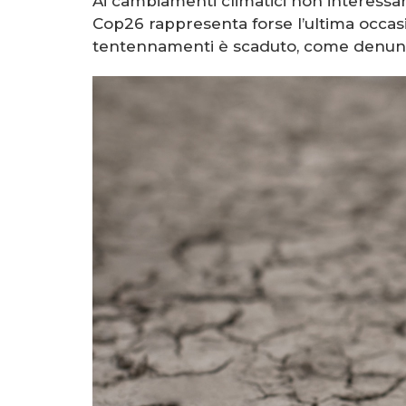
Ai cambiamenti climatici non interessano
Cop26 rappresenta forse l’ultima occasi
tentennamenti è scaduto, come denunci