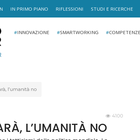
N
IN PRIMO PIANO
RIFLESSIONI
STUDI E RICERCHE
INNOVAZIONE
SMARTWORKING
COMPETENZ
arà, l’umanità no
4100
FARÀ, L’UMANITÀ NO