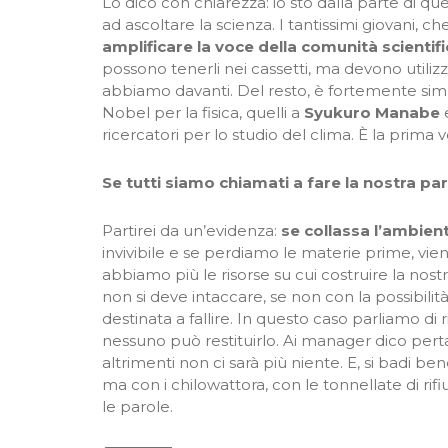
Lo dico con chiarezza: io sto dalla parte di que
ad ascoltare la scienza. I tantissimi giovani, c
amplificare la voce della comunità scientif
possono tenerli nei cassetti, ma devono utilizz
abbiamo davanti. Del resto, è fortemente simb
Nobel per la fisica, quelli a
Syukuro Manabe
ricercatori per lo studio del clima. È la prima vo
Se tutti siamo chiamati a fare la nostra pa
Partirei da un’evidenza:
se collassa l’ambien
invivibile e se perdiamo le materie prime, vi
abbiamo più le risorse su cui costruire la no
non si deve intaccare, se non con la possibilità 
destinata a fallire. In questo caso parliamo di r
nessuno può restituirlo. Ai manager dico pert
altrimenti non ci sarà più niente. E, si badi ben
ma con i chilowattora, con le tonnellate di rifiu
le parole.