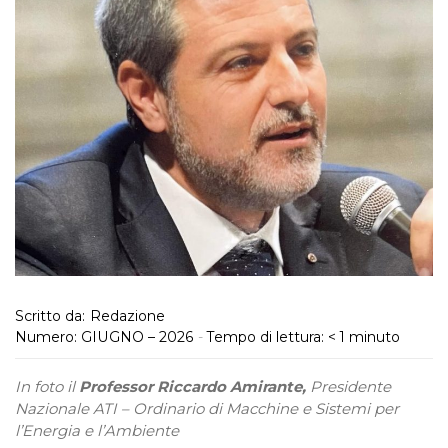
Scritto da:
Redazione
Numero:
GIUGNO – 2026
-
Tempo di lettura:
< 1
minuto
In foto il
Professor Riccardo Amirante,
Presidente
Nazionale ATI – Ordinario di Macchine e Sistemi per
l’Energia e l’Ambiente