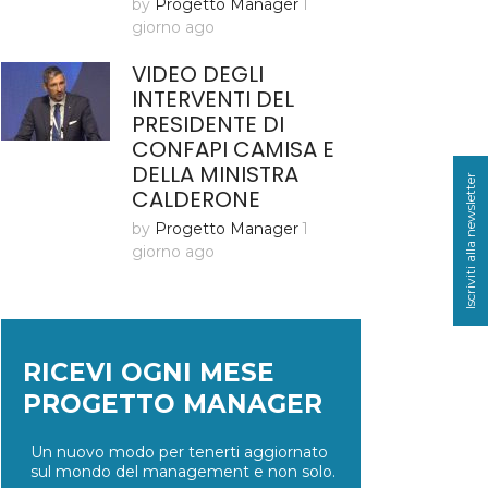
by
Progetto Manager
1
giorno ago
VIDEO DEGLI
INTERVENTI DEL
PRESIDENTE DI
CONFAPI CAMISA E
DELLA MINISTRA
Iscriviti alla newsletter
CALDERONE
by
Progetto Manager
1
giorno ago
RICEVI OGNI MESE
PROGETTO MANAGER
Un nuovo modo per tenerti aggiornato
sul mondo del management e non solo.