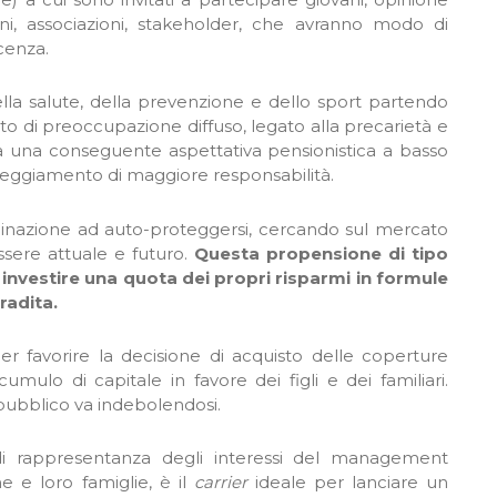
zioni, associazioni, stakeholder, che avranno modo di
cenza.
della salute, della prevenzione e dello sport partendo
o di preoccupazione diffuso, legato alla precarietà e
 a una conseguente aspettativa pensionistica a basso
atteggiamento di maggiore responsabilità.
clinazione ad auto-proteggersi, cercando sul mercato
sere attuale e futuro.
Questa propensione di tipo
 investire una quota dei propri risparmi in formule
radita.
per favorire la decisione di acquisto delle coperture
cumulo di capitale in favore dei figli e dei familiari.
 pubblico va indebolendosi.
i rappresentanza degli interessi del management
ne e loro famiglie, è il
carrier
ideale per lanciare un