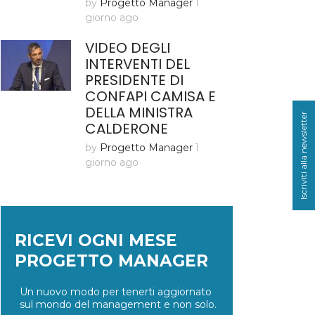
by
Progetto Manager
1
giorno ago
VIDEO DEGLI
INTERVENTI DEL
PRESIDENTE DI
CONFAPI CAMISA E
DELLA MINISTRA
Iscriviti alla newsletter
CALDERONE
by
Progetto Manager
1
giorno ago
RICEVI OGNI MESE
PROGETTO MANAGER
Un nuovo modo per tenerti aggiornato
sul mondo del management e non solo.