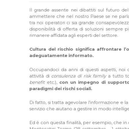
Il grande assente nei dibattiti sul futuro de
ammettere che nel nostro Paese se ne parl
tra noi operatori ci sia grande consapevole
disponibilità di offerta di soluzioni sempre
rimanere affidata agli esperti del settore.
Cultura del rischio significa affrontare
adeguatamente informato.
Occupandoci da anni di questi aspetti, noi 
attività di
consulenza di risk family
a tutto t
benefit
etc.),
con un impegno di supporto a
paradigmi dei rischi sociali.
Di fatto, si tratta agevolare l’informazione e 
servizio che aiutano a gestire in modo intellige
Ed è con questa finalità, per esempio, che in 
Montecatini Terme (28 settembre – 1 ottobre)