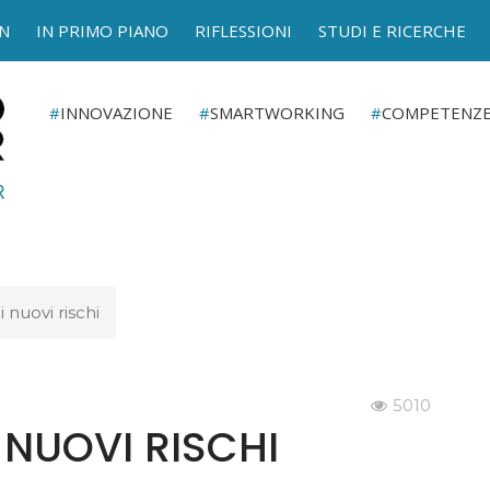
N
IN PRIMO PIANO
RIFLESSIONI
STUDI E RICERCHE
INNOVAZIONE
SMARTWORKING
COMPETENZ
i nuovi rischi
5010
I NUOVI RISCHI