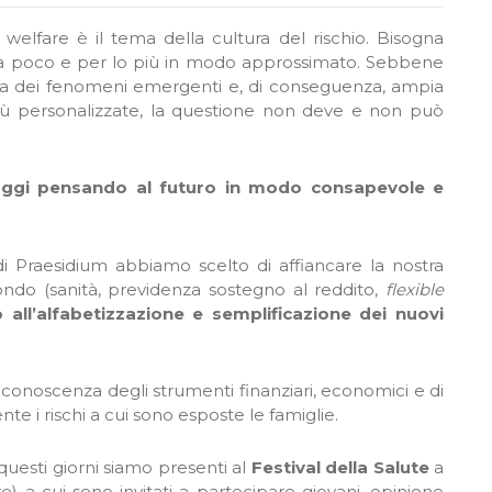
l welfare è il tema della cultura del rischio. Bisogna
a poco e per lo più in modo approssimato. Sebbene
zza dei fenomeni emergenti e, di conseguenza, ampia
 più personalizzate, la questione non deve e non può
 l’oggi pensando al futuro in modo consapevole e
di Praesidium abbiamo scelto di affiancare la nostra
ondo (sanità, previdenza sostegno al reddito,
flexible
ll’alfabetizzazione e semplificazione dei nuovi
la conoscenza degli strumenti finanziari, economici e di
nte i rischi a cui sono esposte le famiglie.
questi giorni siamo presenti al
Festival della Salute
a
 a cui sono invitati a partecipare giovani, opinione