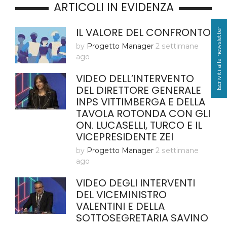
ARTICOLI IN EVIDENZA
IL VALORE DEL CONFRONTO
Iscriviti alla newsletter
by
Progetto Manager
2 settimane
ago
VIDEO DELL’INTERVENTO
DEL DIRETTORE GENERALE
INPS VITTIMBERGA E DELLA
TAVOLA ROTONDA CON GLI
ON. LUCASELLI, TURCO E IL
VICEPRESIDENTE ZEI
by
Progetto Manager
2 settimane
ago
VIDEO DEGLI INTERVENTI
DEL VICEMINISTRO
VALENTINI E DELLA
SOTTOSEGRETARIA SAVINO