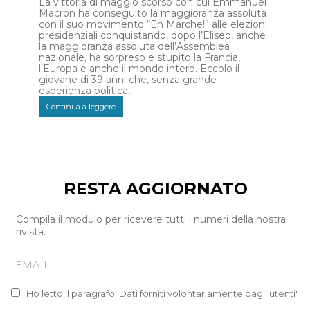
La vittoria di maggio scorso con cui Emmanuel
Macron ha conseguito la maggioranza assoluta
con il suo movimento “En Marche!” alle elezioni
presidenziali conquistando, dopo l’Eliseo, anche
la maggioranza assoluta dell’Assemblea
nazionale, ha sorpreso e stupito la Francia,
l’Europa e anche il mondo intero. Eccolo il
giovane di 39 anni che, senza grande
esperienza politica,
Continua a leggere
RESTA AGGIORNATO
Compila il modulo per ricevere tutti i numeri della nostra
rivista.
Ho letto il paragrafo 'Dati forniti volontariamente dagli utenti'