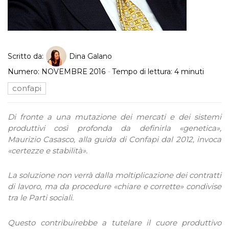
Scritto da:
Dina Galano
Numero:
NOVEMBRE 2016
-
Tempo di lettura:
4
minuti
confapi
Di fronte a una mutazione dei mercati e dei sistemi
produttivi così profonda da definirla «genetica»,
Maurizio Casasco, alla guida di Confapi dal 2012, invoca
«certezze e stabilità».
La soluzione non verrà dalla moltiplicazione dei contratti
di lavoro, ma da procedure «chiare e corrette» condivise
tra le Parti sociali.
Questo contribuirebbe a tutelare il cuore produttivo