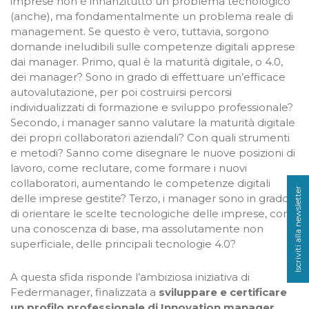
imprese non è innanzitutto un problema tecnologico
(anche), ma fondamentalmente un problema reale di
management. Se questo è vero, tuttavia, sorgono
domande ineludibili sulle competenze digitali apprese
dai manager. Primo, qual è la maturità digitale, o 4.0,
dei manager? Sono in grado di effettuare un’efficace
autovalutazione, per poi costruirsi percorsi
individualizzati di formazione e sviluppo professionale?
Secondo, i manager sanno valutare la maturità digitale
dei propri collaboratori aziendali? Con quali strumenti
e metodi? Sanno come disegnare le nuove posizioni di
lavoro, come reclutare, come formare i nuovi
collaboratori, aumentando le competenze digitali
Iscriviti alla newsletter
delle imprese gestite? Terzo, i manager sono in grado
di orientare le scelte tecnologiche delle imprese, con
una conoscenza di base, ma assolutamente non
superficiale, delle principali tecnologie 4.0?
A questa sfida risponde l’ambiziosa iniziativa di
Federmanager, finalizzata a
sviluppare e certificare
un profilo professionale di Innovation manager
.