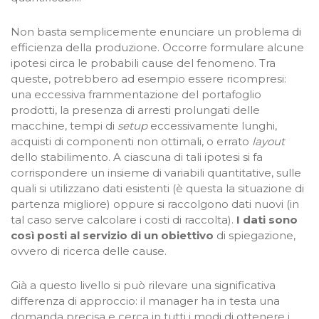
Non basta semplicemente enunciare un problema di
efficienza della produzione. Occorre formulare alcune
ipotesi circa le probabili cause del fenomeno. Tra
queste, potrebbero ad esempio essere ricompresi:
una eccessiva frammentazione del portafoglio
prodotti, la presenza di arresti prolungati delle
macchine, tempi di
setup
eccessivamente lunghi,
acquisti di componenti non ottimali, o errato
layout
dello stabilimento. A ciascuna di tali ipotesi si fa
corrispondere un insieme di variabili quantitative, sulle
quali si utilizzano dati esistenti (è questa la situazione di
partenza migliore) oppure si raccolgono dati nuovi (in
tal caso serve calcolare i costi di raccolta).
I
dati sono
così posti al servizio di un obiettivo
di spiegazione,
ovvero di ricerca delle cause.
Già a questo livello si può rilevare una significativa
differenza di approccio: il manager ha in testa una
domanda precisa e cerca in tutti i modi di ottenere i